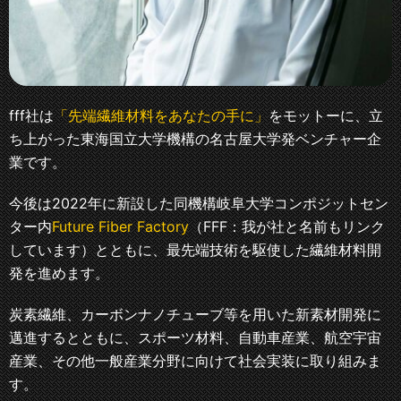
fff社は
「先端繊維材料をあなたの手に」
をモットーに、立
ち上がった東海国立大学機構の名古屋大学発ベンチャー企
業です。
今後は2022年に新設した同機構岐阜大学コンポジットセン
ター内
Future Fiber Factory
（FFF：我が社と名前もリンク
しています）とともに、最先端技術を駆使した繊維材料開
発を進めます。
炭素繊維、カーボンナノチューブ等を用いた新素材開発に
邁進するとともに、スポーツ材料、自動車産業、航空宇宙
産業、その他一般産業分野に向けて社会実装に取り組みま
す。