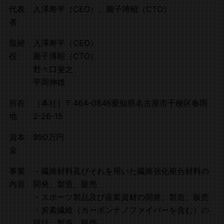
代表
入澤寿平（CEO）、圖子博昭（CTO）
者
取締
入澤寿平（CEO）
役
圖子博昭（CTO）
野々口斐之
平岡伸雄
所在
［本社］〒464-0848 愛知県名古屋市千種区春岡
地
2-26-15
資本
990万円
金
事業
・繊維材料及びそれを用いた繊維強化複合材料の
内容
開発、製造、販売
・スポーツ製品及び産業資材の開発、製造、販売
・炭素繊維（カーボンナノファイバーを含む）の
設計、製造、販売